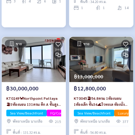
3
4
6
1
พื้นที่ : 34.20 ตร.ม.
1
1
14
ขาย
ขาย
฿13,000,000
฿30,000,000
฿12,800,000
KT0249🦀Northpoint Pattaya
KT0045🏖️56.8ตรม 1ห้องนอน
🏖️3ห้องนอน 131ตรม ตึก A ชั้นสูง
1ห้องเล็ก ชั้น36🌊วิวทะเล ห้องนั่ง
🌊วิวทะเล
เล่นกว้าง AROM อารมณ์ วงศ์อมาตย์
Sea View/Beachfront
FQ/Company Name
Sea View/Beachfront
Luxury
Luxury
🦀พัทยาเหนือ
พัทยาเหนือ นาเกลือ
พัทยาเหนือ นาเกลือ
215
377
พื้นที่ : 131.32 ตร.ม.
พื้นที่ : 56.80 ตร.ม.