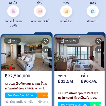
คอนโด
บ้าน
ที่ดิน
วิลล่า
กิจการ โรงแรม
อาคารพาณิชย์
ทาวน์เฮ้าส์
สำนักงาน
หอพัก
ขาย
ขาย/เช่า
ขาย
|
เช่า
฿22,500,000
฿23.5M
฿90K/ด.
KT0028🏖️2ห้องนอน 83ตรม ชั้น31
พร้อมเฟอร์นิเจอร์ AROM อารมณ์
KT0126🦀Northpoint Pattaya
วงศ์อมาตย์🦀พัทยาเหนือ
Sea View/Beachfront
Luxury
นอร์ท พอยท์ พัทยา🏖️2ห้องนอน
พัทยาเหนือ นาเกลือ
359
101ตรม ตึก A🌊วิวทะเล พร้อม
Sea View/Beachfront
Mar-Rent