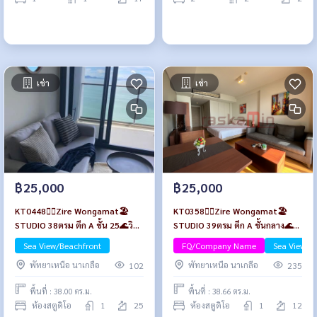
เช่า
เช่า
฿25,000
฿25,000
KT0448🏄‍♂️Zire Wongamat🏖️
KT0358🏄‍♂️Zire Wongamat🏖️
STUDIO 38ตรม ตึก A ชั้น 25🌊วิว
STUDIO 39ตรม ตึก A ชั้นกลาง🌊
ทะเล😎พร้อมเฟอร์นิเจอร์🏄‍♂️Zire
วิวทะเล😎พร้อมเฟอร์นิเจอร์
Sea View/Beachfront
FQ/Company Name
Sea View/B
Wongamat ซายร์ วงศ์อมาตย์
พัทยาเหนือ นาเกลือ
พัทยาเหนือ นาเกลือ
102
235
พัทยา
พื้นที่ : 38.00 ตร.ม.
พื้นที่ : 38.66 ตร.ม.
ห้องสตูดิโอ
1
25
ห้องสตูดิโอ
1
12