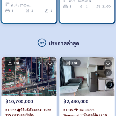
พื้นที่ : 76.00 ตร.ม.
พื้นที่ : 67.00 ตร.ว.
1
1
21-50
3
2
1
ประกาศล่าสุด
ขาย
ขาย
฿10,700,000
฿2,480,000
KT0011🏘️ที่ดินรังสิตคลอง3 ขนาด
KT0457🌴The Riviera
355.7 ตรว ซอยรังสิต-
Wongamat🏄‍♂️ห้องสตูดิโอ 27.3ตรม