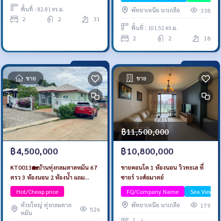
เฟอร์นิเจอร์
พื้นที่ : 82.81 ตร.ม.
พัทยาเหนือ นาเกลือ
338
2
2
31
พื้นที่ : 101.52 ตร.ม.
2
2
18
ขาย
ขาย
฿11,500,000
฿4,500,000
฿10,800,000
KT0013🏡บ้านทุ่งกลมตาลหมัน 67
ขายคอนโด 1 ห้องนอน วิวทะเล ที่
ตรว 3 ห้องนอน 2 ห้องน้ำ แถม
ซายร์ วงศ์อมาตย์
เฟอร์นิเจอร์ สภาพดี หนองปรือ
Hot/Cheap price
FQ/Company Name
Sea View/B
บางละมุง ชลบุรี
ห้วยใหญ่ ทุ่งกลมตาล
พัทยาเหนือ นาเกลือ
179
526
หมัน