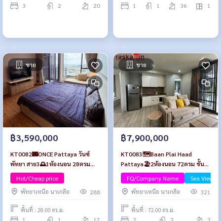
3
2
20
1
1
36
1
ขาย
ขาย
฿3,590,000
฿7,900,000
KT0082🌃ONCE Pattaya วันซ์
KT0083🗺️Baan Plai Haad
พัทยา สาย3🌅1ห้องนอน 28ตรม
Pattaya🏖️2ห้องนอน 72ตรม ชั้น2
ชั้น17 พร้อมเฟอร์นิเจอร์
พร้อมเฟอร์นิเจอร์
Hot/Cheap price
FQ/Company Name
Sea View/B
พัทยาเหนือ นาเกลือ
พัทยาเหนือ นาเกลือ
288
321
พื้นที่ : 28.00 ตร.ม.
พื้นที่ : 72.00 ตร.ม.
1
1
17
2
2
2