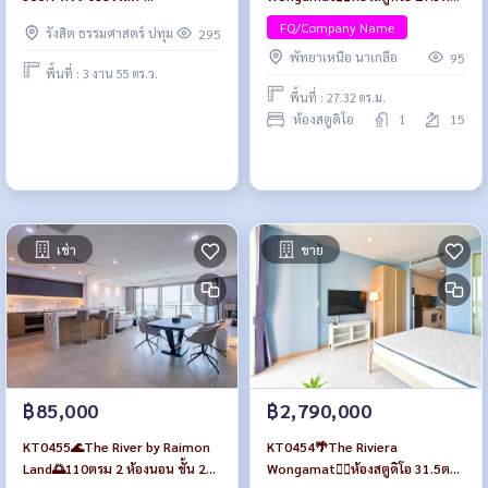
นครนายก69/1 ใกล้Suzuki Motor,
ตึก B ชั้น 15🏖️วิวเมือง พร้อม
FQ/Company Name
รังสิต ธรรมศาสตร์ ปทุม
295
มหาวิทยาลัยนอร์ทกรุงเทพ
เฟอร์นิเจอร์
พัทยาเหนือ นาเกลือ
95
พื้นที่ : 3 งาน 55 ตร.ว.
พื้นที่ : 27.32 ตร.ม.
ห้องสตูดิโอ
1
15
เช่า
ขาย
฿85,000
฿2,790,000
KT0455🌊The River by Raimon
KT0454🌴The Riviera
Land🌅110ตรม 2 ห้องนอน ชั้น 25
Wongamat🏄‍♂️ห้องสตูดิโอ 31.5ตรม