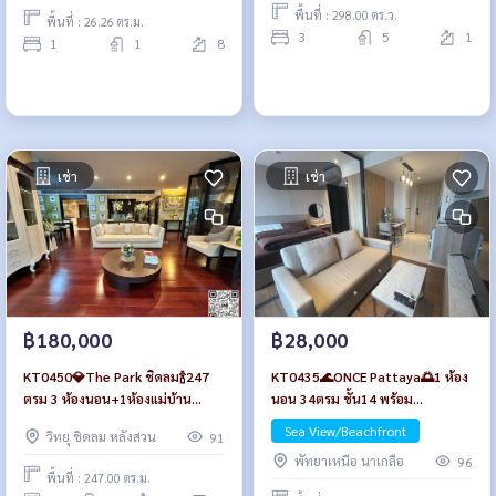
พื้นที่ : 298.00 ตร.ว.
พื้นที่ : 26.26 ตร.ม.
3
5
1
1
1
8
เช่า
เช่า
฿180,000
฿28,000
KT0450💎The Park ชิดลม🍾247
KT0435🌊ONCE Pattaya🌅1 ห้อง
ตรม 3 ห้องนอน+1ห้องแม่บ้าน
นอน 34ตรม ชั้น14 พร้อม
Fully furnished
เฟอร์นิเจอร์✅ฟรี Wi-Fi
Sea View/Beachfront
วิทยุ ชิดลม หลังสวน
91
พัทยาเหนือ นาเกลือ
96
พื้นที่ : 247.00 ตร.ม.