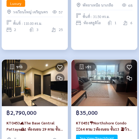
ตึก A พร้อมเฟอร์นิเจอร์
ตึก A ชั้น 6🏖️วิวสระว่ายน้ำ พร้อม
Luxury
พัทยาเหนือ นาเกลือ
68
เฟอร์นิเจอร์
วงเวียนใหญ่ เจริญนคร
57
พื้นที่ : 31.50 ตร.ม.
ห้องสตูดิโอ
1
6
พื้นที่ : 110.00 ตร.ม.
2
3
25
ขาย
เช่า
฿2,790,000
฿35,000
KT0453🌊The Base Central
KT0451🌴Northshore Condo
Pattaya🌅1 ห้องนอน 29 ตรม ชั้น
🏄‍♂️64 ตรม 1ห้องนอน ชั้น13 🏖️วิว
7 ตึก B พร้อมเฟอร์นิเจอร์
ชายหาดพัทยา
Sea View/Beachfront