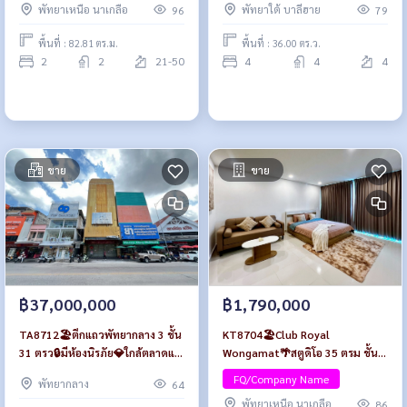
พัทยาเหนือ นาเกลือ
พัทยาใต้ บาลีฮาย
96
79
พื้นที่ : 82.81 ตร.ม.
พื้นที่ : 36.00 ตร.ว.
2
2
21-50
4
4
4
ขาย
ขาย
฿37,000,000
฿1,790,000
TA8712🏖️ตึกแถวพัทยากลาง 3 ชั้น
KT8704🏖️Club Royal
31 ตรว🔒มีห้องนิรภัย💎ใกล้ตลาดแม่
Wongamat🌴สตูดิโอ 35 ตรม ชั้น 7
วิไล,ชายหาดพัทยา,ห้างCentral
🏊‍♀️วิวสระว่ายน้ำ
FQ/Company Name
พัทยากลาง
64
พัทยาเหนือ นาเกลือ
86