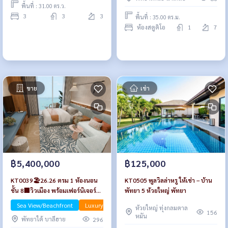
พื้นที่ : 31.00 ตร.ว.
3
3
3
พื้นที่ : 35.00 ตร.ม.
ห้องสตูดิโอ
1
7
ขาย
เช่า
฿5,400,000
฿125,000
KT0039🏖️26.26 ตรม 1 ห้องนอน
KT0505 พูลวิลล่าหรู ให้เช่า – บ้าน
ชั้น 8🏢วิวเมือง พร้อมเฟอร์นิเจอร์
พัทยา 5 ห้วยใหญ่ พัทยา
PTY Residence Sai1🦀พัทยากลาง
Sea View/Beachfront
Luxury
ห้วยใหญ่ ทุ่งกลมตาล
156
หมัน
พัทยาใต้ บาลีฮาย
296