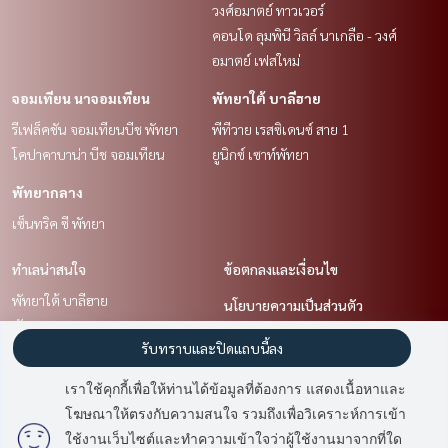
วงศ์อมาตย์ ทาวเวอร์
คอนโด ลุมพินี วิลล์ นาเกลือ - วงศ์
อมาตย์ เฟสใหม่
จอมเทียน นาจอมเทียน
พัทยาใต้ บาลีฮาย
รีเฟล็คชัน จอมเทียนบีช พัทยา
พีทีวาย เรสซิเดนซ์ สาย 1
โคปาคาบาน่า บีช จอมเทียน
ยูนิกซ์ เซาท์พัทยา
พัทยากลาง
เซ็นทริค ซี พัทยา
ทำเลน่าสนใจ
ข้อตกลงและเงื่อนไข
พัทยาใต้ บาลีฮาย
นโยบายความเป็นส่วนตัว
พัทยากลาง
เกี่ยวกับเรา
รับทราบและปิดแถบนี้ลง
พัทยาเหนือ นาเกลือ
จอมเทียน นาจอมเทียน
วิธีการฝากขาย-เช่า
เราใช้คุกกี้เพื่อให้ท่านได้ข้อมูลที่ต้องการ แสดงเนื้อหาและ
ชลบุรี บางแสน สัตหีบ
ติดต่อ
โฆษณาให้ตรงกับความสนใจ รวมถึงเพื่อวิเคราะห์การเข้า
ใช้งานเว็บไซต์และทำความเข้าใจว่าผู้ใช้งานมาจากที่ใด