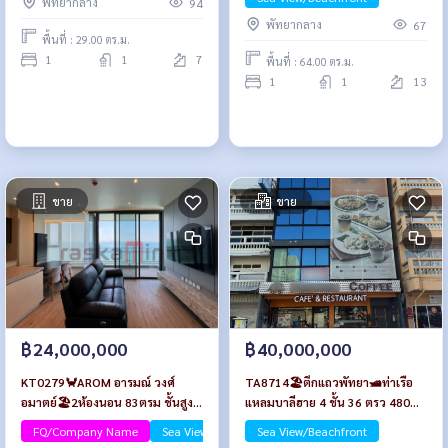
พัทยากลาง
94
พัทยากลาง
67
พื้นที่ : 29.00 ตร.ม.
1
1
7
พื้นที่ : 64.00 ตร.ม.
1
1
13
ขาย
ขาย
฿24,000,000
฿40,000,000
KT0279🦀AROM อารมณ์ วงศ์
TA8714🏖️ตึกแถวพัทยา🛥️ท่าเรือ
อมาตย์🏖️2ห้องนอน 83ตรม ชั้นสูง
แหลมบาลีฮาย 4 ชั้น 36 ตรว 480
ห้องมุม🌊วิวทะเล พร้อมเฟอร์นิเจอร์
ตรม💰ขายพร้อมผู้เช่า🏞️ใกล้
FQ/Company Name
Sea View/Beachfront
Sea View/Beachfront
Luxury
Walking Street, เขาพระตำหนัก