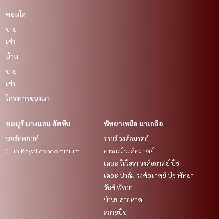
คอนโด
ขาย
เช่า
บ้าน
ขาย
เช่า
โครงการของเรา
ชลบุรี บางแสน สัตหีบ
พัทยาเหนือ นาเกลือ
นอร์ทพอยท์
ซายร์ วงศ์อมาตย์
Club Royal condominium
อารมณ์ วงศ์อมาตย์
เดอะ ริเวียร่า วงศ์อมาตย์ บีช
เดอะ ปาล์ม วงศ์อมาตย์ บีช พัทยา
วันซ์ พัทยา
บ้านปลายหาด
สกายบีช