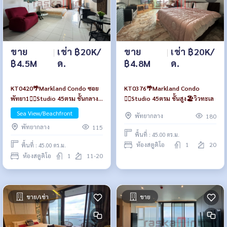
ขาย
|
เช่า ฿20K/
ขาย
|
เช่า ฿20K/
฿4.5M
ด.
฿4.8M
ด.
KT0420🌴Markland Condo ซอย
KT0376🌴Markland Condo
พัทยา1🏄‍♂️Studio 45ตรม ชั้นกลาง
🏄‍♂️Studio 45ตรม ชั้นสูง🏖️วิวทะเล
🏖️วิวทะเล
Sea View/Beachfront
พัทยากลาง
180
พัทยากลาง
115
พื้นที่ : 45.00 ตร.ม.
ห้องสตูดิโอ
1
20
พื้นที่ : 45.00 ตร.ม.
ห้องสตูดิโอ
1
11-20
ขาย/เช่า
ขาย