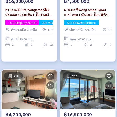
฿16,000,000
฿4,500,000
KT0446🏄‍♂️Zire Wongamat🏖️2
KT0444🌴Wong Amat Tower
ห้องนอน 99ตรม ตึก A ชั้น 12🌊วิว
🏄‍♂️65 ตรม 1 ห้องนอน ชั้น 9🏖️วิว
ทะเล
ทะเล พร้อมเฟอร์นิเจอร์
FQ/Company Name
Sea View/Beachfront
Sea View/Beachfront
พัทยาเหนือ นาเกลือ
พัทยาเหนือ นาเกลือ
117
93
พื้นที่ : 99.00 ตร.ม.
พื้นที่ : 65.00 ตร.ม.
2
2
12
1
2
9
ขาย
ขาย
฿4,200,000
฿16,500,000