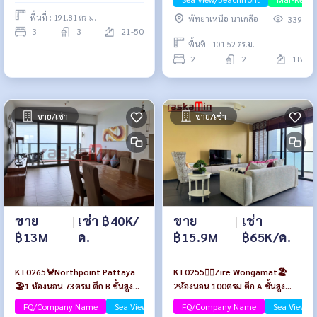
เฟอร์นิเจอร์
พื้นที่ : 191.81 ตร.ม.
พัทยาเหนือ นาเกลือ
339
3
3
21-50
พื้นที่ : 101.52 ตร.ม.
2
2
18
ขาย/เช่า
ขาย/เช่า
ขาย
|
เช่า ฿40K/
ขาย
|
เช่า
฿13M
ด.
฿15.9M
฿65K/ด.
KT0265🦀Northpoint Pattaya
KT0255🏄‍♂️Zire Wongamat🏖️
🏖️1 ห้องนอน 73ตรม ตึก B ชั้นสูง🌊
2ห้องนอน 100ตรม ตึก A ชั้นสูง
วิวทะเล พร้อมเฟอร์นิเจอร์
พร้อมเฟอร์นิเจอร์🌊วิวทะเล
FQ/Company Name
Sea View/Beachfront
FQ/Company Name
Sea View/B