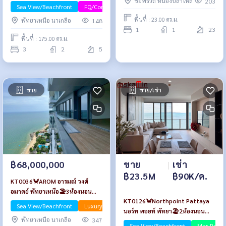
ชัยพรวิถี หนองปลาไหล
203
พร้อมเฟอร์นิเจอร์
Sea View/Beachfront
FQ/Company Name
พื้นที่ : 23.00 ตร.ม.
พัทยาเหนือ นาเกลือ
148
1
1
23
พื้นที่ : 175.00 ตร.ม.
3
2
5
ขาย
ขาย/เช่า
ขาย
|
เช่า
฿68,000,000
฿23.5M
฿90K/ด.
KT0036🦀AROM อารมณ์ วงศ์
อมาตย์ พัทยาเหนือ🏖️3ห้องนอน
KT0126🦀Northpoint Pattaya
192ตรม ชั้น PH ห้องนั่งเล่นกว้าง
Sea View/Beachfront
Luxury
นอร์ท พอยท์ พัทยา🏖️2ห้องนอน
พัทยาเหนือ นาเกลือ
347
101ตรม ตึก A🌊วิวทะเล พร้อม
Sea View/Beachfront
Mar-Rent