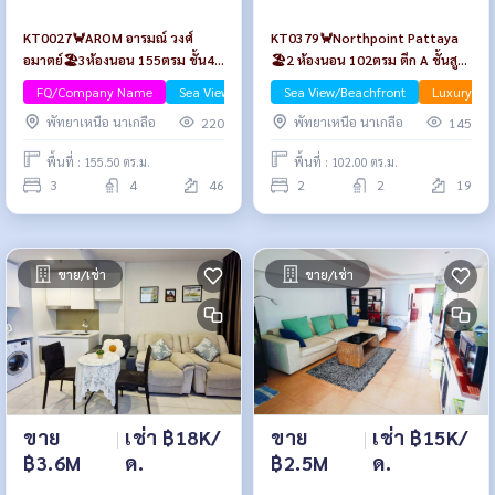
KT0027🦀AROM อารมณ์ วงศ์
KT0379🦀Northpoint Pattaya
อมาตย์🏖️3ห้องนอน 155ตรม ชั้น46
🏖️2 ห้องนอน 102ตรม ตึก A ชั้นสูง
พร้อมเฟอร์นิเจอร์
🌊วิวทะเล พร้อมเฟอร์นิเจอร์
FQ/Company Name
Sea View/Beachfront
Sea View/Beachfront
Luxury
Luxury
พัทยาเหนือ นาเกลือ
พัทยาเหนือ นาเกลือ
220
145
พื้นที่ : 155.50 ตร.ม.
พื้นที่ : 102.00 ตร.ม.
3
4
46
2
2
19
ขาย/เช่า
ขาย/เช่า
ขาย
|
เช่า ฿15K/
ขาย
|
เช่า ฿18K/
฿2.5M
ด.
฿3.6M
ด.