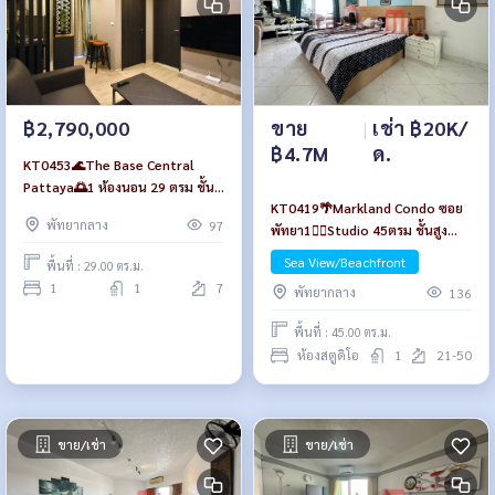
ขาย
|
เช่า ฿20K/
฿2,790,000
฿4.7M
ด.
KT0453🌊The Base Central
Pattaya🌅1 ห้องนอน 29 ตรม ชั้น
KT0419🌴Markland Condo ซอย
7 ตึก B พร้อมเฟอร์นิเจอร์
พัทยากลาง
97
พัทยา1🏄‍♂️Studio 45ตรม ชั้นสูง🏖️
วิวทะเล
Sea View/Beachfront
พื้นที่ : 29.00 ตร.ม.
1
1
7
พัทยากลาง
136
พื้นที่ : 45.00 ตร.ม.
ห้องสตูดิโอ
1
21-50
ขาย/เช่า
ขาย/เช่า