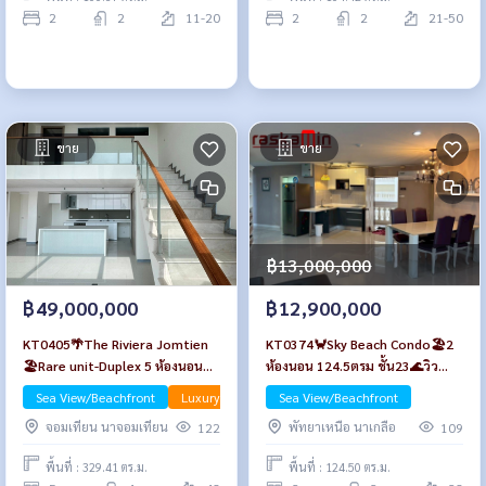
2
2
11-20
2
2
21-50
ขาย
ขาย
฿13,000,000
฿49,000,000
฿12,900,000
KT0405🌴The Riviera Jomtien
KT0374🦀Sky Beach Condo🏖️2
🏖️Rare unit-Duplex 5 ห้องนอน
ห้องนอน 124.5ตรม ชั้น23🌊วิว
330ตรม ชั้น43-44🌅ลานระเบียงชม
ทะเล พร้อมเฟอร์นิเจอร์
Sea View/Beachfront
Luxury
Sea View/Beachfront
วิวทั้ง🌊ทะเลและ🏖️เมือง
จอมเทียน นาจอมเทียน
พัทยาเหนือ นาเกลือ
122
109
พื้นที่ : 329.41 ตร.ม.
พื้นที่ : 124.50 ตร.ม.