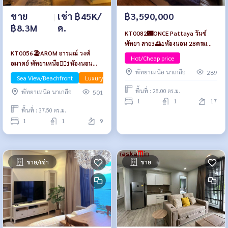
ขาย
|
เช่า ฿45K/
฿3,590,000
฿8.3M
ด.
KT0082🌃ONCE Pattaya วันซ์
พัทยา สาย3🌅1ห้องนอน 28ตรม
KT0056🏖️AROM อารมณ์ วงศ์
ชั้น17 พร้อมเฟอร์นิเจอร์
Hot/Cheap price
อมาตย์ พัทยาเหนือ🏄‍♂️1ห้องนอน
พัทยาเหนือ นาเกลือ
289
37.5ตรม ชั้น9🌊วิวทะเล
Sea View/Beachfront
Luxury
พื้นที่ : 28.00 ตร.ม.
พัทยาเหนือ นาเกลือ
501
1
1
17
พื้นที่ : 37.50 ตร.ม.
1
1
9
ขาย/เช่า
ขาย