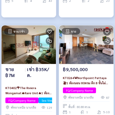
5
4
43
2
2
23
ขาย/เช่า
ขาย
ขาย
|
เช่า ฿35K/
฿9,500,000
฿7M
ด.
KT0264🦀Northpoint Pattaya
🏖️1 ห้องนอน 80ตรม ตึก B ชั้นไม่สูง
KT0402🌴The Riviera
🌳วิวสวน พร้อมเฟอร์นิเจอร์
FQ/Company Name
Wongamat🔥Rare Unit🔥1 ห้อง
พัทยาเหนือ นาเกลือ
87
นอน 49ตรม ตึก A ชั้นกลาง🏄‍♂️วิว
FQ/Company Name
Sea View/Beachfront
ทะเล พร้อมเฟอร์นิเจอร์
พื้นที่ : 80.88 ตร.ม.
พัทยาเหนือ นาเกลือ
129
1
1
5-10