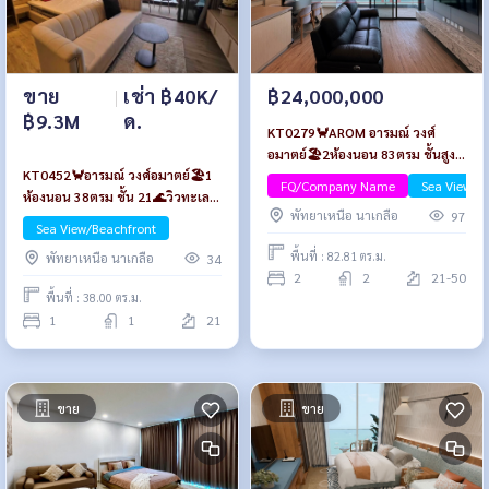
ขาย
|
เช่า ฿40K/
฿24,000,000
฿9.3M
ด.
KT0279🦀AROM อารมณ์ วงศ์
อมาตย์🏖️2ห้องนอน 83ตรม ชั้นสูง
KT0452🦀อารมณ์ วงศ์อมาตย์🏖️1
ห้องมุม🌊วิวทะเล พร้อมเฟอร์นิเจอร์
FQ/Company Name
Sea View/B
ห้องนอน 38ตรม ชั้น 21🌊วิวทะเล
พัทยาเหนือ นาเกลือ
97
พร้อมเฟอร์นิเจอร์
Sea View/Beachfront
พื้นที่ : 82.81 ตร.ม.
พัทยาเหนือ นาเกลือ
34
2
2
21-50
พื้นที่ : 38.00 ตร.ม.
1
1
21
ขาย
ขาย