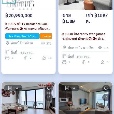
฿20,990,000
ขาย
|
เช่า ฿15K/
฿1.8M
ด.
KT0172🦀PTY Residence Sai1
พัทยากลาง🏖️78.50ตรม 2ห้องนอน
KT0101⛵Serenity Wongamat
ชั้น12A 🌊วิวทะเล พร้อม
Sea View/Beachfront
Luxury
วงศ์อมาตย์-พัทยาเหนือ🏖️1ห้อง
เฟอร์นิเจอร์
พัทยาใต้ บาลีฮาย
371
นอน 31ตรม ชั้น5 พร้อมเฟอร์นิเจอร์
พัทยาเหนือ นาเกลือ
175
พื้นที่ : 78.50 ตร.ม.
พื้นที่ : 31.00 ตร.ม.
2
2
13
1
1
5
ขาย
ขาย