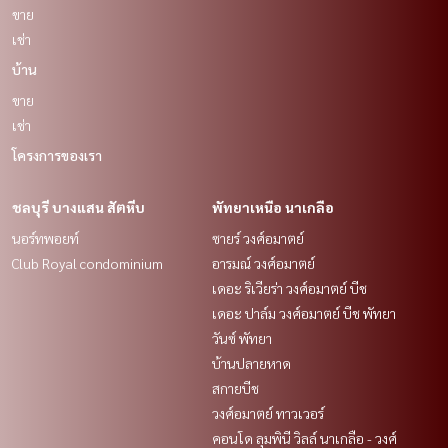
ขาย
เช่า
บ้าน
ขาย
เช่า
โครงการของเรา
ชลบุรี บางแสน สัตหีบ
พัทยาเหนือ นาเกลือ
นอร์ทพอยท์
ซายร์ วงศ์อมาตย์
Club Royal condominium
อารมณ์ วงศ์อมาตย์
เดอะ ริเวียร่า วงศ์อมาตย์ บีช
เดอะ ปาล์ม วงศ์อมาตย์ บีช พัทยา
วันซ์ พัทยา
บ้านปลายหาด
สกายบีช
วงศ์อมาตย์ ทาวเวอร์
คอนโด ลุมพินี วิลล์ นาเกลือ - วงศ์