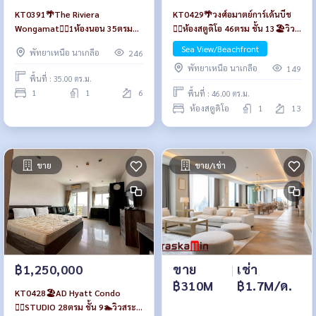
KT0429🌴วงศ์อมาตย์การ์เด้นบีช
KT0391🌴The Riviera
🏄‍♂️ห้องสตูดิโอ 46ตรม ชั้น 13🏖️วิว
Wongamat🏄‍♂️1ห้องนอน 35ตรม
ทะเล พร้อมเฟอร์นิเจอร์
ตึก B ชั้นไม่สูง🏞️วิวสวน+สระว่ายน้ำ
Sea View/Beachfront
พัทยาเหนือ นาเกลือ
246
พร้อมเฟอร์นิเจอร์
พัทยาเหนือ นาเกลือ
149
พื้นที่ : 35.00 ตร.ม.
1
1
6
พื้นที่ : 46.00 ตร.ม.
ห้องสตูดิโอ
1
13
ขาย
ขาย/เช่า
ขาย
|
เช่า
฿1,250,000
฿310M
฿1.7M/ด.
KT0428🏖️AD Hyatt Condo
🏄‍♂️STUDIO 28ตรม ชั้น 9🏊วิวสระ