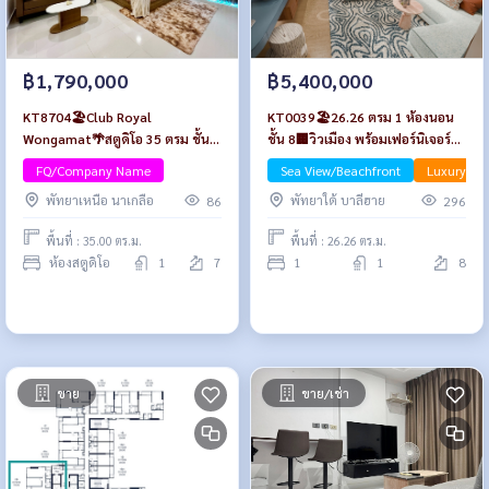
฿1,790,000
฿5,400,000
KT8704🏖️Club Royal
KT0039🏖️26.26 ตรม 1 ห้องนอน
Wongamat🌴สตูดิโอ 35 ตรม ชั้น 7
ชั้น 8🏢วิวเมือง พร้อมเฟอร์นิเจอร์
🏊‍♀️วิวสระว่ายน้ำ
PTY Residence Sai1🦀พัทยากลาง
FQ/Company Name
Sea View/Beachfront
Luxury
พัทยาเหนือ นาเกลือ
พัทยาใต้ บาลีฮาย
86
296
พื้นที่ : 35.00 ตร.ม.
พื้นที่ : 26.26 ตร.ม.
ห้องสตูดิโอ
1
7
1
1
8
ขาย
ขาย/เช่า