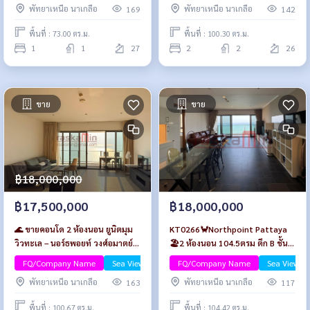
พัทยาเหนือ นาเกลือ
พัทยาเหนือ นาเกลือ
169
142
พื้นที่ : 73.00 ตร.ม.
พื้นที่ : 100.30 ตร.ม.
1
1
27
2
2
26
ขาย
ขาย
฿18,000,000
฿17,500,000
฿18,000,000
🌊 ขายคอนโด 2 ห้องนอน ยูนิตมุม
KT0266🦀Northpoint Pattaya
วิวทะเล – นอร์ธพอยท์ วงศ์อมาตย์
🏖️2 ห้องนอน 104.5ตรม ตึก B ชั้น
พัทยา
สูง🌊วิวทะเล พร้อมเฟอร์นิเจอร์
FQ/Company Name
Sea View/Beachfront
FQ/Company Name
Luxury
Sea View/B
พัทยาเหนือ นาเกลือ
พัทยาเหนือ นาเกลือ
163
117
พื้นที่ : 100.67 ตร.ม.
พื้นที่ : 104.42 ตร.ม.