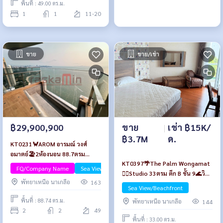
พื้นที่ : 49.00 ตร.ม.
1
1
11-20
ขาย
ขาย/เช่า
ขาย
|
เช่า ฿15K/
฿29,900,900
฿3.7M
ด.
KT0231🦀AROM อารมณ์ วงศ์
อมาตย์🏖️2ห้องนอน 88.7ตรม
KT0397🌴The Palm Wongamat
ชั้น49🌊วิวทะเล พร้อมเฟอร์นิเจอร์
FQ/Company Name
Sea View/Beachfront
Luxury
🏄‍♂️Studio 33ตรม ตึก B ชั้น 9🌊วิว
พัทยาเหนือ นาเกลือ
163
ทะเล🏖️พร้อมเฟอร์นิเจอร์
Sea View/Beachfront
พื้นที่ : 88.74 ตร.ม.
พัทยาเหนือ นาเกลือ
144
2
2
49
พื้นที่ : 33.00 ตร.ม.