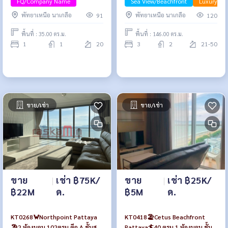
FQ/Company Name
Sea View/Beachfront
Luxury
พัทยาเหนือ นาเกลือ
พัทยาเหนือ นาเกลือ
91
120
พื้นที่ : 35.00 ตร.ม.
พื้นที่ : 146.00 ตร.ม.
1
1
20
3
2
21-50
ขาย/เช่า
ขาย/เช่า
ขาย
|
เช่า ฿75K/
ขาย
|
เช่า ฿25K/
฿22M
ด.
฿5M
ด.
KT0268🦀Northpoint Pattaya
KT0418🏖️Cetus Beachfront
🏖️2 ห้องนอน 102ตรม ตึก A ชั้นสูง
Pattaya🏄40 ตรม 1 ห้องนอน ชั้น