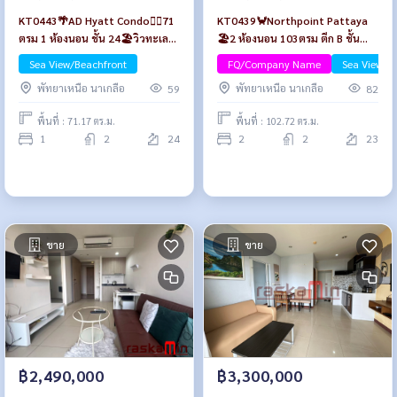
KT0443🌴AD Hyatt Condo🏄‍♂️71
KT0439🦀Northpoint Pattaya
ตรม 1 ห้องนอน ชั้น 24🏖️วิวทะเล
🏖️2 ห้องนอน 103ตรม ตึก B ชั้น
พร้อมเฟอร์นิเจอร์
กลาง🌊วิวทะเล พร้อมเฟอร์นิเจอร์
Sea View/Beachfront
FQ/Company Name
Sea View/B
พัทยาเหนือ นาเกลือ
พัทยาเหนือ นาเกลือ
59
82
พื้นที่ : 71.17 ตร.ม.
พื้นที่ : 102.72 ตร.ม.
1
2
24
2
2
23
ขาย
ขาย
฿2,490,000
฿3,300,000