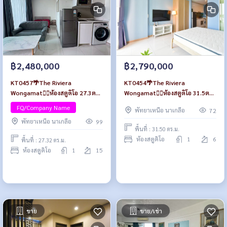
฿2,480,000
฿2,790,000
KT0457🌴The Riviera
KT0454🌴The Riviera
Wongamat🏄‍♂️ห้องสตูดิโอ 27.3ตรม
Wongamat🏄‍♂️ห้องสตูดิโอ 31.5ตรม
ตึก B ชั้น 15🏖️วิวเมือง พร้อม
ตึก A ชั้น 6🏖️วิวสระว่ายน้ำ พร้อม
FQ/Company Name
พัทยาเหนือ นาเกลือ
72
เฟอร์นิเจอร์
เฟอร์นิเจอร์
พัทยาเหนือ นาเกลือ
99
พื้นที่ : 31.50 ตร.ม.
ห้องสตูดิโอ
1
6
พื้นที่ : 27.32 ตร.ม.
ห้องสตูดิโอ
1
15
ขาย
ขาย/เช่า