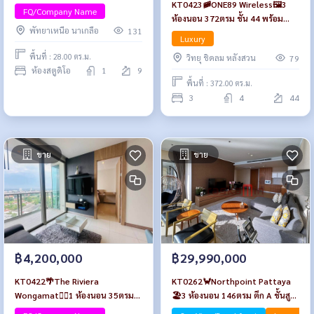
KT0423🚞ONE89 Wireless🖼️3
และสวน พร้อมเฟอร์นิเจอร์
FQ/Company Name
ห้องนอน 372ตรม ชั้น 44 พร้อม
พัทยาเหนือ นาเกลือ
131
เฟอร์นิเจอร์
Luxury
พื้นที่ : 28.00 ตร.ม.
วิทยุ ชิดลม หลังสวน
79
ห้องสตูดิโอ
1
9
พื้นที่ : 372.00 ตร.ม.
3
4
44
ขาย
ขาย
฿4,200,000
฿29,990,000
KT0422🌴The Riviera
KT0262🦀Northpoint Pattaya
Wongamat🏄‍♂️1 ห้องนอน 35ตรม
🏖️3 ห้องนอน 146ตรม ตึก A ชั้นสูง
ตึก A ชั้น20 พร้อมเฟอร์นิเจอร์
🌊วิวทะเล พร้อมเฟอร์นิเจอร์