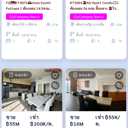
FQ🗺️KT0071🌅Unixx South
KT0436🏖️AD Hyatt Condo🏄‍♂️1
Pattaya 1 ห้องนอน 34.5ตรม
ห้องนอน 56 ตรม ชั้นกลาง 🏖️วิว
ชั้น12 Fully furnished
ทะเลไกลๆ พร้อมเฟอร์นิเจอร์
FQ/Company Name
FQ/Company Name
พัทยาใต้ บาลีฮาย
พัทยาเหนือ นาเกลือ
278
105
พื้นที่ : 34.50 ตร.ม.
พื้นที่ : 56.00 ตร.ม.
1
1
12
1
2
16
ขาย/เช่า
ขาย/เช่า
ขาย
|
เช่า
ขาย
|
เช่า ฿55K/
฿55M
฿200K/ด.
฿16M
ด.