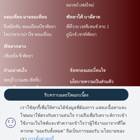
อมาตย์ เฟสใหม่
จอมเทียน นาจอมเทียน
พัทยาใต้ บาลีฮาย
รีเฟล็คชัน จอมเทียนบีช พัทยา
พีทีวาย เรสซิเดนซ์ สาย 1
โคปาคาบาน่า บีช จอมเทียน
ยูนิกซ์ เซาท์พัทยา
พัทยากลาง
เซ็นทริค ซี พัทยา
ทำเลน่าสนใจ
ข้อตกลงและเงื่อนไข
ชลบุรี บางแสน สัตหีบ
นโยบายความเป็นส่วนตัว
จอมเทียน นาจอมเทียน
เกี่ยวกับเรา
รับทราบและปิดแถบนี้ลง
พัทยาใต้ บาลีฮาย
พัทยาเหนือ นาเกลือ
วิธีการฝากขาย-เช่า
เราใช้คุกกี้เพื่อให้ท่านได้ข้อมูลที่ต้องการ แสดงเนื้อหาและ
พัทยากลาง
ติดต่อ
โฆษณาให้ตรงกับความสนใจ รวมถึงเพื่อวิเคราะห์การเข้า
ใช้งานเว็บไซต์และทำความเข้าใจว่าผู้ใช้งานมาจากที่ใด
หากกด “ยอมรับทั้งหมด” ถือเป็นการยอมรับ นโยบายของ
Power by
Livinginsider.com
เรา
การตั้งค่าคุกกี้