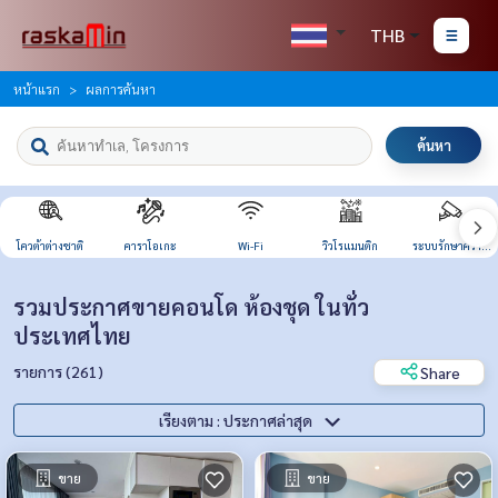
THB
หน้าแรก
ผลการค้นหา
ค้นหา
โควต้าต่างชาติ
คาราโอเกะ
Wi-Fi
วิวโรแมนติก
ระบบรักษาความ
ปลอดภัย
รวมประกาศขายคอนโด ห้องชุด ในทั่ว
ประเทศไทย
รายการ (261)
Share
เรียงตาม : ประกาศล่าสุด
ขาย
ขาย