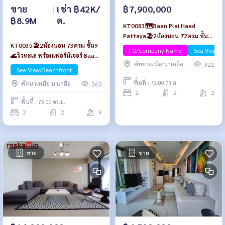
ขาย
|
เช่า ฿42K/
฿7,900,000
฿8.9M
ด.
KT0083🗺️Baan Plai Haad
Pattaya🏖️2ห้องนอน 72ตรม ชั้น2
KT0035🏖️2ห้องนอน 73ตรม ชั้น9
พร้อมเฟอร์นิเจอร์
FQ/Company Name
Sea View/B
🌊วิวทะเล พร้อมเฟอร์นิเจอร์ Baan
พัทยาเหนือ นาเกลือ
322
Plai Haad Pattaya | บ้านปลาย
Sea View/Beachfront
หาด พัทยาเหนือ
พื้นที่ : 72.00 ตร.ม.
พัทยาเหนือ นาเกลือ
262
2
2
2
พื้นที่ : 73.00 ตร.ม.
2
2
9
ขาย
ขาย