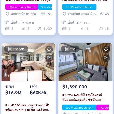
🌊วิวทะเล พร้อมเฟอร์นิเจอร์
18🌊วิวทะเล แถมเฟอร์นิเจอร์
FQ/Company Name
Sea View/Beachfront
Sea View/Beachfront
Luxury
พัทยาเหนือ นาเกลือ
จอมเทียน นาจอมเทียน
156
60
พื้นที่ : 102.00 ตร.ม.
พื้นที่ : 40.13 ตร.ม.
2
2
11-20
1
1
18
ขาย/เช่า
ขาย
ขาย
|
เช่า
฿1,390,000
฿16.9M
฿60K/ด.
KT0252🏊ลุมพินี คอนโดทาวน์
พัทยาเหนือ-สุขุมวิท🌴1ห้องนอน
KT0416🦀Park Beach Condo🏖️
23ตรม ชั้น23 ตึกB พร้อม
Sea View/Beachfront
FQ/Compa
3ห้องนอน 175ตรม ชั้น 5🌊วิวทะเล
เฟอร์นิเจอร์