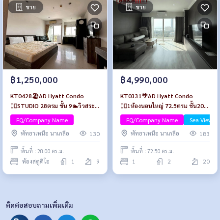
ขาย
ขาย
฿1,250,000
฿4,990,000
KT0428🏖️AD Hyatt Condo
KT0331🌴AD Hyatt Condo
🏄‍♂️STUDIO 28ตรม ชั้น 9🏊วิวสระ
🏄‍♂️1ห้องนอนใหญ่ 72.5ตรม ชั้น20🌊
และสวน พร้อมเฟอร์นิเจอร์
วิวทะเล พร้อมเฟอร์นิเจอร์
FQ/Company Name
FQ/Company Name
Sea View/B
พัทยาเหนือ นาเกลือ
พัทยาเหนือ นาเกลือ
130
183
พื้นที่ : 28.00 ตร.ม.
พื้นที่ : 72.50 ตร.ม.
ห้องสตูดิโอ
1
9
1
2
20
ติดต่อสอบถามเพิ่มเติม