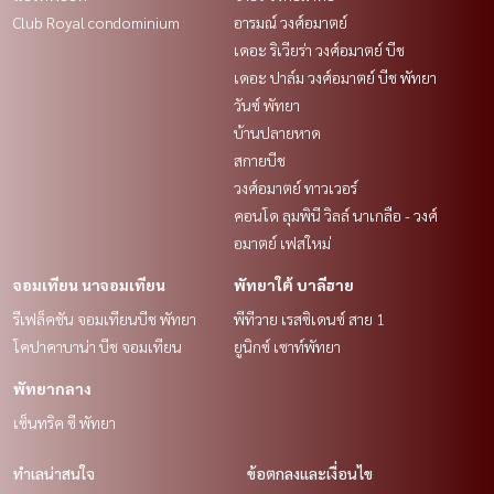
Club Royal condominium
อารมณ์ วงศ์อมาตย์
เดอะ ริเวียร่า วงศ์อมาตย์ บีช
เดอะ ปาล์ม วงศ์อมาตย์ บีช พัทยา
วันซ์ พัทยา
บ้านปลายหาด
สกายบีช
วงศ์อมาตย์ ทาวเวอร์
คอนโด ลุมพินี วิลล์ นาเกลือ - วงศ์
อมาตย์ เฟสใหม่
จอมเทียน นาจอมเทียน
พัทยาใต้ บาลีฮาย
รีเฟล็คชัน จอมเทียนบีช พัทยา
พีทีวาย เรสซิเดนซ์ สาย 1
โคปาคาบาน่า บีช จอมเทียน
ยูนิกซ์ เซาท์พัทยา
พัทยากลาง
เซ็นทริค ซี พัทยา
ทำเลน่าสนใจ
ข้อตกลงและเงื่อนไข