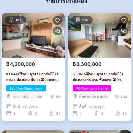
รายการใกล้เคียง
ขาย
ขาย
฿4,200,000
฿3,300,000
KT0443🌴AD Hyatt Condo🏄‍♂️71
KT0436🏖️AD Hyatt Condo🏄‍♂️1
ตรม 1 ห้องนอน ชั้น 24🏖️วิวทะเล
ห้องนอน 56 ตรม ชั้นกลาง 🏖️วิว
พร้อมเฟอร์นิเจอร์
ทะเลไกลๆ พร้อมเฟอร์นิเจอร์
Sea View/Beachfront
FQ/Company Name
พัทยาเหนือ นาเกลือ
พัทยาเหนือ นาเกลือ
58
104
พื้นที่ : 71.17 ตร.ม.
พื้นที่ : 56.00 ตร.ม.
1
2
24
1
2
16